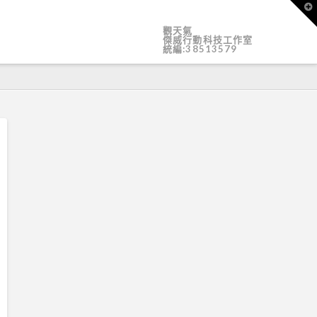
T
t
W
觀天氣
傑威行動科技工作室
統編:38513579