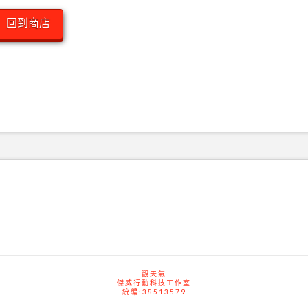
回到商店
觀天氣
傑威行動科技工作室
統編:38513579