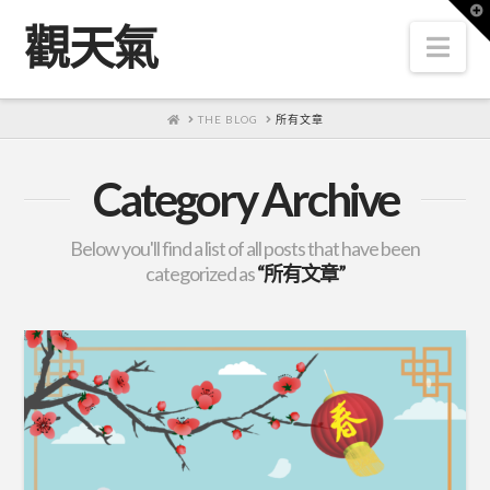
T
t
觀天氣
W
Nav
HOME
THE BLOG
所有文章
Category Archive
Below you'll find a list of all posts that have been
categorized as
“所有文章”