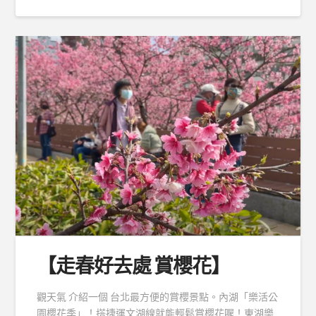
【走春好去處 賞櫻花】
觀天氣 介紹一個 台北最方便的賞櫻景點。內湖「樂活公
園櫻花季」！搭捷運文湖線就能輕鬆賞櫻花喔！東湖樂