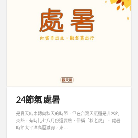
24節氣 處暑
是夏天結束轉向秋天的時節，但在台灣天氣還是非常的
炎熱，有時比七八月份還要熱，俗稱「秋老虎」。 處暑
時節太平洋高壓減弱，東 …