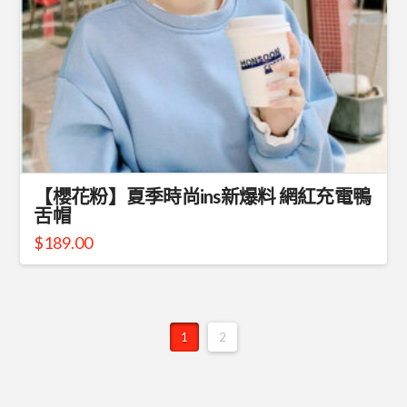
【櫻花粉】夏季時尚ins新爆料 網紅充電鴨
舌帽
$
189.00
1
2