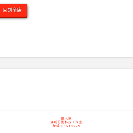
回到商店
觀天氣
傑威行動科技工作室
統編:38513579