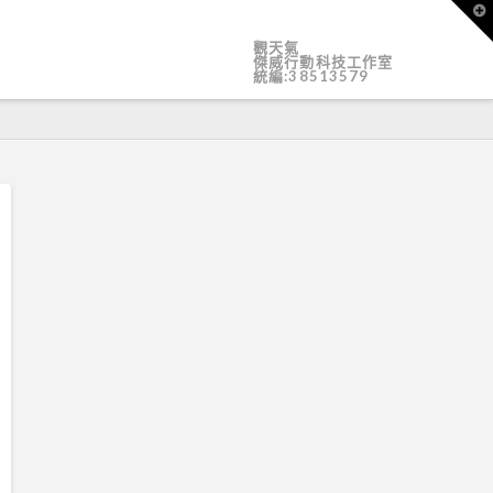
T
t
W
觀天氣
傑威行動科技工作室
統編:38513579