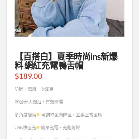
【百搭白】夏季時尚ins新爆
料 網紅充電鴨舌帽
$
189.00
防曬、涼風一次滿足
20公分大帽沿，有效防曬
多角度變換
可調整風向降溫、立桌上當風扇
USB快速充
簡單充電，充飽熄燈