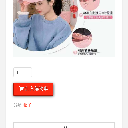
【百
搭
白】
加入購物車
夏
季
時
分類:
帽子
尚
ins
新