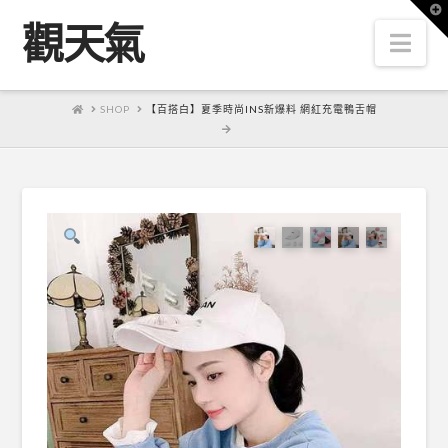
T
t
觀天氣
W
Nav
HOME
SHOP
【百搭白】夏季時尚INS新爆料 網紅充電鴨舌帽