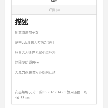
描述
爆
料
評價 (0)
網
紅
描述
充
電
創意風扇帽子女
鴨
舌
夏季usb潮鴨舌時尚新爆料
帽
數
靜音大人迷你充電小型戶外
量
遮陽薄防曬男ins
大風力遮臉防紫外線網紅款
商品規格 尺寸：約 35 x 16 x 14 cm 適用頭圍：約
46~58 cm