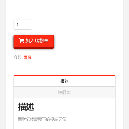
【沉
穩
藍】
加入購物車
RAINSTORY
氣
象
分類:
雨具
博
士
抗
描述
風
傘
評價 (0)
(複
製)
描述
數
量
面對氣候變遷下的極端天氣