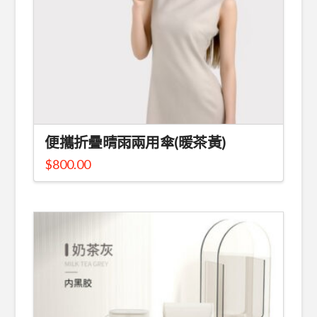
便攜折疊晴雨兩用傘(暖茶黃)
$
800.00