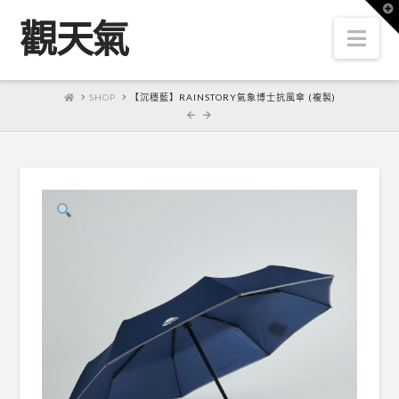
T
t
觀天氣
W
Nav
HOME
SHOP
【沉穩藍】RAINSTORY氣象博士抗風傘 (複製)