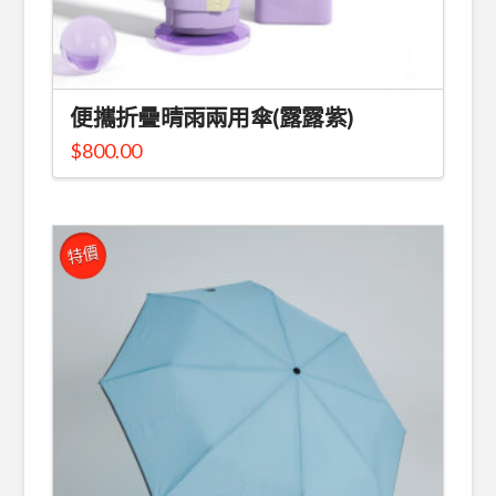
便攜折疊晴雨兩用傘(露露紫)
$
800.00
特價