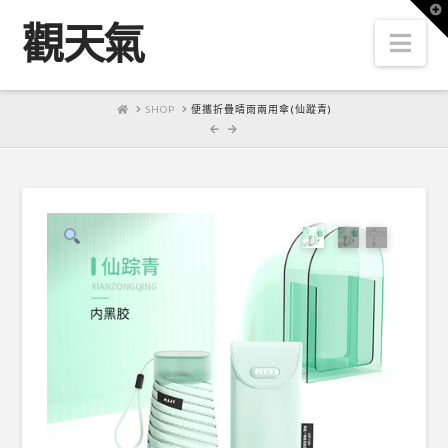
T
t
觀天氣
W
Nav
HOME
SHOP
便攜折疊晴雨兩用傘(仙蹤青)