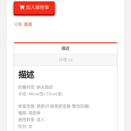
折
加入購物車
疊
晴
雨
分類:
雨具
兩
用
傘
描述
(仙
蹤
評價 (0)
青)
數
描述
量
防曬材質: 納米超疏
半徑: 48cm(含)-53cm(含)
傘面塗層: 黑膠(升級黑膠塗層-雙倍防曬)
種類: 晴雨傘
適用對象: 成人
性別: 女