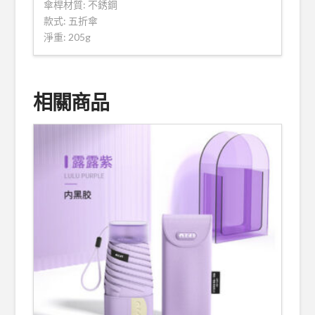
傘桿材質: 不銹鋼
款式: 五折傘
淨重: 205g
相關商品