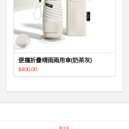
便攜折疊晴雨兩用傘(奶茶灰)
$
800.00
觀天氣