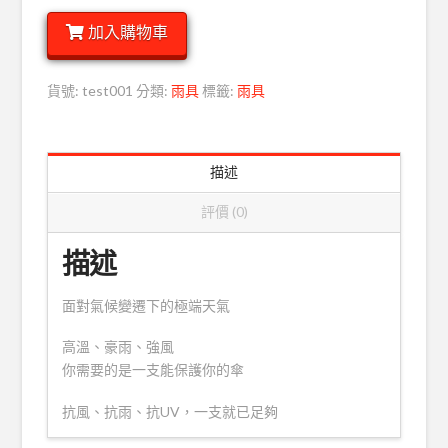
黃】
加入購物車
RAINSTORY
氣
象
貨號:
test001
分類:
雨具
標籤:
雨具
博
士
抗
描述
風
傘
評價 (0)
數
量
描述
面對氣候變遷下的極端天氣
高溫、豪雨、強風
你需要的是一支能保護你的傘
抗風、抗雨、抗UV，一支就已足夠