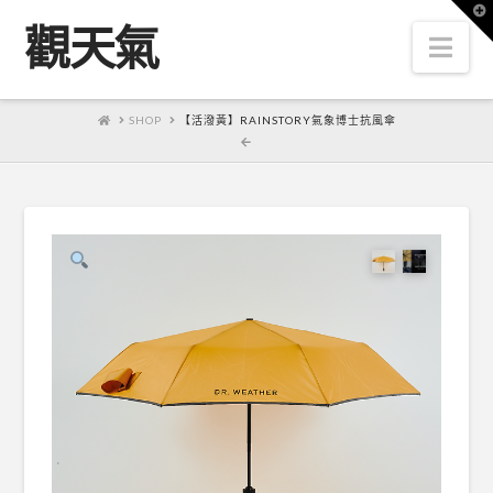
T
t
觀天氣
W
Nav
HOME
SHOP
【活潑黃】RAINSTORY氣象博士抗風傘