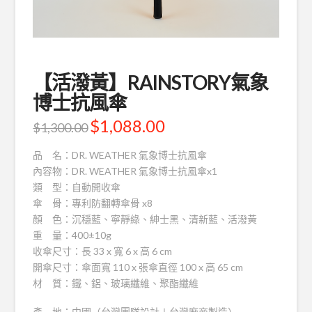
【活潑黃】RAINSTORY氣象
博士抗風傘
$
1,088.00
$
1,300.00
品 名：DR. WEATHER 氣象博士抗風傘
內容物：DR. WEATHER 氣象博士抗風傘x1
類 型：自動開收傘
傘 骨：專利防翻轉傘骨 x8
顏 色：沉穩藍、寧靜綠、紳士黑、清新藍、活潑黃
重 量：400±10g
收傘尺寸：長 33 x 寬 6 x 高 6 cm
開傘尺寸：傘面寬 110 x 張傘直徑 100 x 高 65 cm
材 質：鐵、鋁、玻璃纖維、聚酯纖維
產 地：中國（台灣團隊設計＋台灣廠商製造）