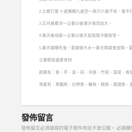
2.立春打雷 十處豬欄九處空～表示六畜不安，雷
3.正月展春流～立春以後潮汐海流加大。
4.春天後母面～立春以後天氣陰晴冷暖無常。
5.春天霧曝死鬼，夏霧做大水～春天降霧會放晴，
立春節氣盛產食材
蔬果有：蔥、芹、韮、蒜、洋蔥、竹筍、菠菜、香
漁產有：黑鯧魚、白帶魚、鰆魚、鯖魚、嘉腊魚、
發佈留言
發佈留言必須填寫的電子郵件地址不會公開。
必填欄