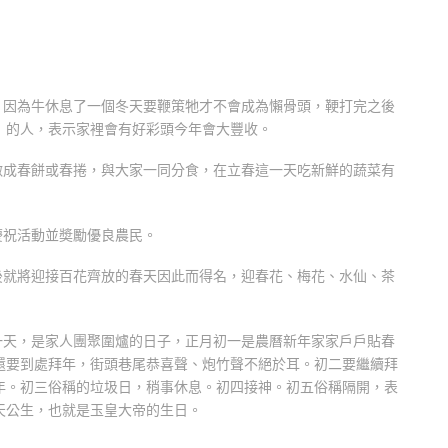
，因為牛休息了一個冬天要鞭策牠才不會成為懶骨頭，鞕打完之後
」的人，表示家裡會有好彩頭今年會大豐收。
做成春餅或春捲，與大家一同分食，在立春這一天吃新鮮的蔬菜有
慶祝活動並奬勵優良農民。
後就將迎接百花齊放的春天因此而得名，迎春花、梅花、水仙、茶
一天，是家人團聚圍爐的日子，正月初一是農曆新年家家戶戶貼春
還要到處拜年，街頭巷尾恭喜聲、炮竹聲不絕於耳。初二要繼續拜
年。初三俗稱的垃圾日，稍事休息。初四接神。初五俗稱隔開，表
天公生，也就是玉皇大帝的生日。