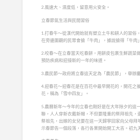
2.風速大、濕度低，留意用火安全。
立春節氣生活與民間習俗
1.打春牛～從漢代開始就有塑立土牛和耕人的習俗
在旁邊圍觀的民眾會搶「牛肉」，據說搶得「牛肉
2.咬春～在立春當天吃春餅，用餅皮包裹生鮮蔬菜
預防疾病和迎接新的一年的味道。
3.農民節～政府將立春這天定為「農民節」，舉辦
4.迎春花～迎春花是在百花中最早開花的，開花之
花，稱為「雪中四友」。
5.農曆新年～今年的立春也剛好是在大年除夕的這
聯，人人穿新衣戴新帽，不但要隆重的祭拜祖先，
祭祖先，出嫁的女兒要在這一天歸寧回家向父母拜
示春節告一個段落，各行各業開始開工大吉。初九