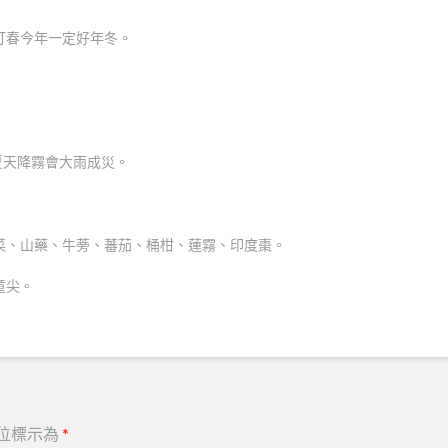
不打春今年一定好年冬。
夏天降霧會大雨成災。
菜、山藥、牛蒡、蕃茄、桶柑、蓮霧、印度棗。
童尖。
位標示為
*