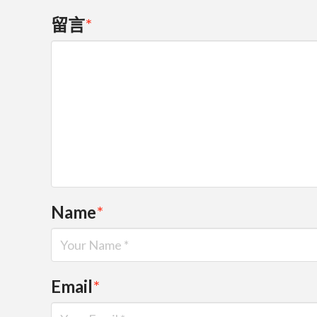
留言
*
Name
*
Email
*