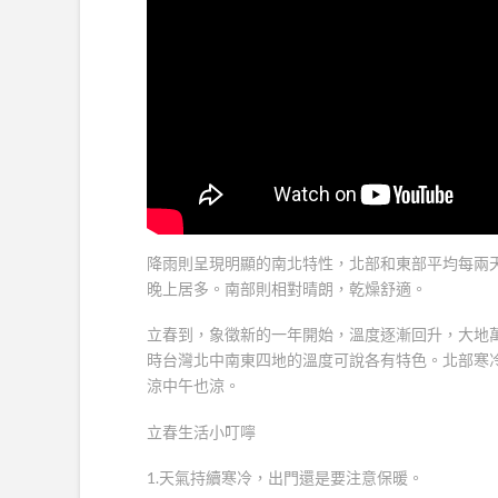
降雨則呈現明顯的南北特性，北部和東部平均每兩
晚上居多。南部則相對晴朗，乾燥舒適。
立春到，象徵新的一年開始，溫度逐漸回升，大地
時台灣北中南東四地的溫度可說各有特色。北部寒
涼中午也涼。
立春生活小叮嚀
1.天氣持續寒冷，出門還是要注意保暖。