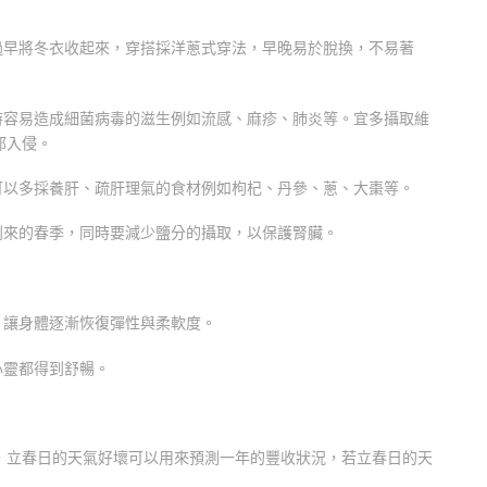
過早將冬衣收起來，穿搭採洋蔥式穿法，早晚易於脫換，不易著
時容易造成細菌病毒的滋生例如流感、麻疹、肺炎等。宜多攝取維
邪入侵。
可以多採養肝、疏肝理氣的食材例如枸杞、丹參、蔥、大棗等。
到來的春季，同時要減少鹽分的攝取，以保護腎臟。
，讓身體逐漸恢復彈性與柔軟度。
心靈都得到舒暢。
子，立春日的天氣好壞可以用來預測一年的豐收狀況，若立春日的天