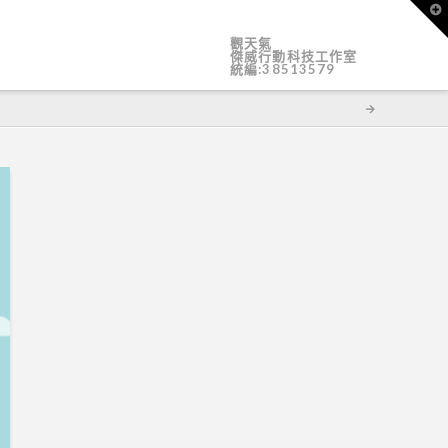
T
t
W
觀天氣
傑威行動科技工作室
統編:38513579