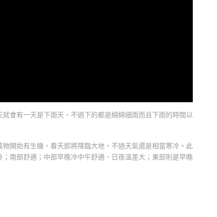
天就會有一天是下雨天，不過下的都是綿綿細雨而且下雨的時間以
萬物開始有生機，春天即將降臨大地。不過天氣還是相當寒冷。此
冷；南部舒適；中部早晚冷中午舒適、日夜溫差大；東部則是早晚