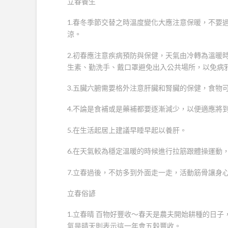
立春養生
1.春冬季節交替之時溫度變化大應注意保暖，不要
涼。
2.初春應注意疾病預防與保健，天氣由冷轉為溫暖
生素、勤洗手、戴口罩避免出入公共場所，以免病
3.五臟六腑需要格外注意肝臟和腎臟的保健，食物
4.不論是食補或是藥補都要逐漸減少，以便適應將
5.在生活起居上建議早睡早起以養肝。
6.在天氣較為穩定溫暖的時候進行拉筋跟體操運動
7.立春過後，不妨多到外面走一走，活動筋骨讓身
立春俗諺
1.立春晴 百物好豐收～春天是農夫開始耕種的日
氣是晴天則表示這一年會五穀豐收。