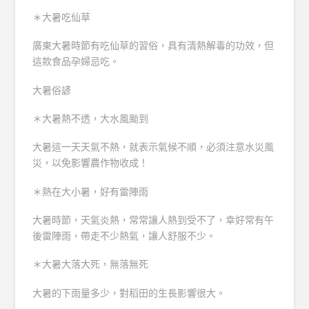
＊大暑吃仙草
廣東大暑時節有吃仙草的習俗，具有清熱解毒的功效，但
這款食品孕婦忌吃。
大暑俗諺
＊大暑熱不透，大水風颱到
大暑這一天天氣不熱，就表示氣候不順，必須注意水災風
災，以免影響農作物收成！
＊熱在大小暑，好有雷陣雨
大暑時節，天氣炎熱，常常讓人熱到受不了，幸好常有午
後雷陣雨，帶走不少熱氣，讓人舒服不少。
＊大暑大落大死，無落無死
大暑的下雨量多少，對稻田的生長影響很大。