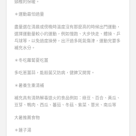
頸椎的保暖。
＊運動最怕過量
盡量選在清晨或傍晚時溫度沒有那麼高的時候出門運動，
選擇運動量較小的運動，例如慢跑、大步快走、體操、乒
乓球等，以免過度操勞，出汗過多耗氣傷津，運動完要多
補充水分。
＊冬吃蘿蔔夏吃薑
多吃蔥薑蒜，能殺菌又防病，健脾又開胃。
＊暑養生重清補
補充具有清熱解毒退火的食品例如：綠豆、百合、黃瓜、
豆芽、鴨肉、西瓜、蕃茄、冬菇、紫菜、薏米、南瓜等
大暑推薦食物
＊蓮子湯