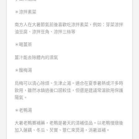
＊涼拌素菜
南方人在大暑節氣前後喜歡吃涼拌素菜，例如：芽菜涼拌
油豆腐、涼拌豆角、涼拌三絲等
＊喝薑茶
薑汁能去除體內的濕氣
＊酸梅湯
烏梅可以清心除煩、生津止渴。適合在夏季暑熱或汗多時
飲用，雖然冰鎮過後口感較佳，但還是建議常溫飲用保護
陽氣。
＊老鴨湯
大暑老鴨賽補藥，老鴨是暑天的清補佳品。以老鴨慢燉後
加入蓮藕、冬瓜、芡實、薏仁來煲湯，消暑滋補。