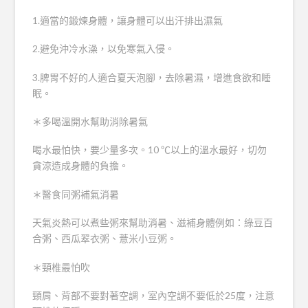
1.適當的鍛煉身體，讓身體可以出汗排出濕氣
2.避免沖冷水澡，以免寒氣入侵。
3.脾胃不好的人適合夏天泡腳，去除暑濕，增進食欲和睡
眠。
＊多喝溫開水幫助消除暑氣
喝水最怕快，要少量多次。10 ℃以上的溫水最好，切勿
貪涼造成身體的負擔。
＊醫食同粥補氣消暑
天氣炎熱可以煮些粥來幫助消暑、滋補身體例如：綠豆百
合粥、西瓜翠衣粥、薏米小豆粥。
＊頸椎最怕吹
頸肩、背部不要對著空調，室內空調不要低於25度，注意