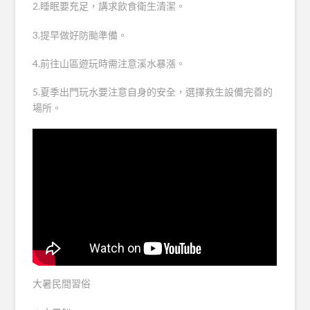
2.睡眠要充足，講求飲食衛生清潔。
3.提早做好防颱準備。
4.前往山區遊玩時需注意溪水暴漲。
5.夏季出門玩水要注意自身的安全，選擇救生設備完善的
場所。
大暑民間習俗