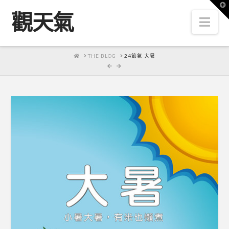
T
t
觀天氣
W
Nav
HOME
THE BLOG
24節氣 大暑