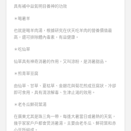
具有補中益氣明目養神的功效
＊喝暑羊
也就是喝羊肉湯，根據研究在伏天吃羊肉的營養價值最
高，還可排除體內毒素，有益健康。
＊吃仙草
仙草具有神奇消暑的作用，又叫涼粉，是消暑甜品。
＊煎青草豆腐
由仙草、甘草、夏枯草、金銀花與菊花煎成豆腐狀，冷卻
即可食用，具有清涼解毒、生津止渴的效用。
＊老冬瓜鮮荷葉湯
在廣東尤其是珠三角一帶，每逢大暑當日或暑熱的天氣，
幾乎家家戶戶都會煲消暑湯，主要由老冬瓜、鮮荷葉和赤
小豆所組成。