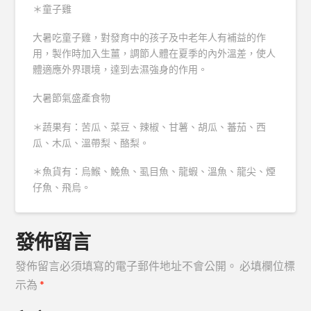
＊童子雞
大暑吃童子雞，對發育中的孩子及中老年人有補益的作
用，製作時加入生薑，調節人體在夏季的內外溫差，使人
體適應外界環境，達到去濕強身的作用。
大暑節氣盛產食物
＊蔬果有：苦瓜、菜豆、辣椒、甘薯、胡瓜、蕃茄、西
瓜、木瓜、溫帶梨、酪梨。
＊魚貨有：烏鯸、鮸魚、虱目魚、龍蝦、溫魚、龍尖、煙
仔魚、飛烏。
發佈留言
發佈留言必須填寫的電子郵件地址不會公開。
必填欄位標
示為
*