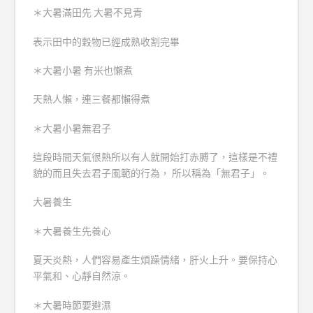
＊大暑滿田先 大暑不見青
表示田中的穀物已經成熟收割完畢
＊大暑小暑 有米也懶煮
天熱人懶，連三餐都懶得煮
＊大暑小暑無君子
這段時間天氣很熱所以有人就開始打赤膊了，這樣是不禮
貌的而且失去君子風範的行為， 所以稱為「無君子」。
大暑養生
＊大暑養生先養心
夏天炎熱，人們容易產生煩躁情緒，肝火上升。要保持心
平氣和、心靜自然涼。
＊大暑時節要避濕