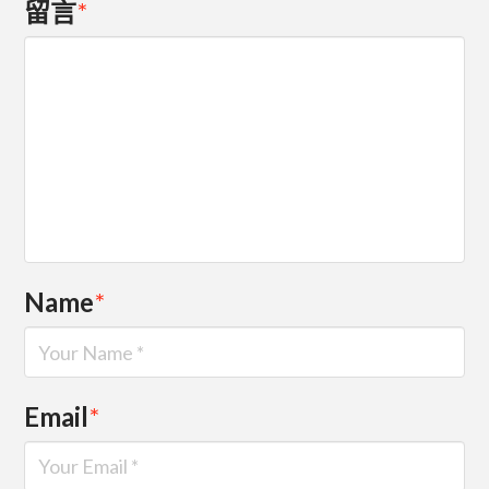
留言
*
Name
*
Email
*